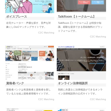
ボイスプレース
TalkRoom【トークルーム】
在宅ナレーター・声優を探す、音声を対
TalkRoom【トークルーム】は特技や知
象にしCtoCマッチングサイトです。
識、経験を提供できる登録無料のプラッ
トフォームです。
C2C Matching
C2C Matching
資格者バンク
オンライン法律相談所
資格者バンクは有資格者と資格者を探し
気軽に弁護士に法律相談ができるオンラ
ている人を結ぶ資格者情報サイトです。
イン法律相談所の公式サイトです。
C2C Matching
C2C Matching