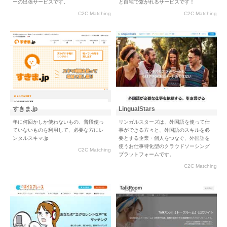
ーの出張サービスです。
と自宅で繋がれるサービスです！
C2C Matching
C2C Matching
すきま.jp
LingualStars
年に何回かしか使わないもの、普段使っ
リンガルスターズは、外国語を使って仕
ていないものを利用して、必要な方にレ
事ができる方々と、外国語のスキルを必
ンタルスキマ.jp
要とする企業・個人をつなぐ、外国語を
使うお仕事特化型のクラウドソーシング
C2C Matching
プラットフォームです。
C2C Matching