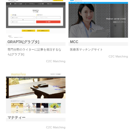
GRAPTA[グラプタ]
MCC
専門分野のライターに記事を発注するな
医療系マッチングサイト
ら[グラプタ]
C2C Matching
C2C Matching
マナティー
C2C Matching