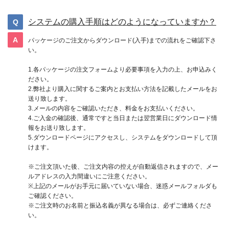
システムの購入手順はどのようになっていますか？
パッケージのご注文からダウンロード(入手)までの流れをご確認下さ
い。
1.各パッケージの注文フォームより必要事項を入力の上、お申込みく
ださい。
2.弊社より購入に関するご案内とお支払い方法を記載したメールをお
送り致します。
3.メールの内容をご確認いただき、料金をお支払いください。
4.ご入金の確認後、通常ですと当日または翌営業日にダウンロード情
報をお送り致します。
5.ダウンロードページにアクセスし、システムをダウンロードして頂
けます。
※ご注文頂いた後、ご注文内容の控えが自動返信されますので、メー
ルアドレスの入力間違いにご注意ください。
※上記のメールがお手元に届いていない場合、迷惑メールフォルダも
ご確認ください。
※ご注文時のお名前と振込名義が異なる場合は、必ずご連絡くださ
い。