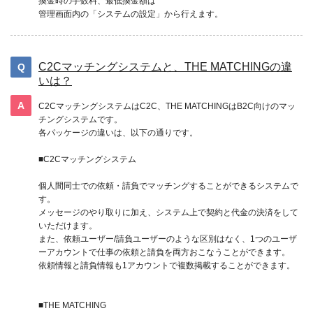
換金時の手数料、最低換金額は
管理画面内の「システムの設定」から行えます。
C2Cマッチングシステムと、THE MATCHINGの違
いは？
C2CマッチングシステムはC2C、THE MATCHINGはB2C向けのマッ
チングシステムです。
各パッケージの違いは、以下の通りです。
■C2Cマッチングシステム
個人間同士での依頼・請負でマッチングすることができるシステムで
す。
メッセージのやり取りに加え、システム上で契約と代金の決済をして
いただけます。
また、依頼ユーザー/請負ユーザーのような区別はなく、1つのユーザ
ーアカウントで仕事の依頼と請負を両方おこなうことができます。
依頼情報と請負情報も1アカウントで複数掲載することができます。
■THE MATCHING