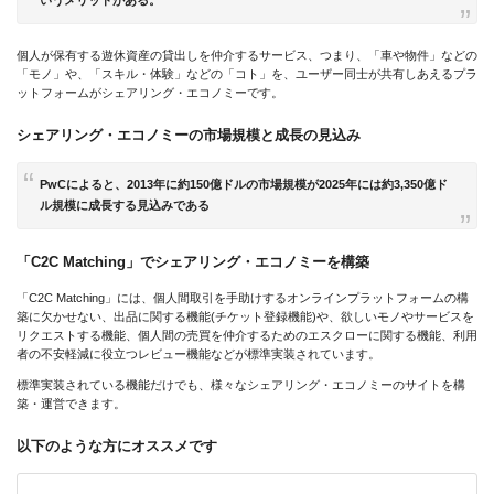
いうメリットがある。
個人が保有する遊休資産の貸出しを仲介するサービス、つまり、「車や物件」などの
「モノ」や、「スキル・体験」などの「コト」を、ユーザー同士が共有しあえるプラ
ットフォームがシェアリング・エコノミーです。
シェアリング・エコノミーの市場規模と成長の見込み
PwCによると、2013年に約150億ドルの市場規模が2025年には約3,350億ド
ル規模に成長する見込みである
「C2C Matching」でシェアリング・エコノミーを構築
「C2C Matching」には、個人間取引を手助けするオンラインプラットフォームの構
築に欠かせない、出品に関する機能(チケット登録機能)や、欲しいモノやサービスを
リクエストする機能、個人間の売買を仲介するためのエスクローに関する機能、利用
者の不安軽減に役立つレビュー機能などが標準実装されています。
標準実装されている機能だけでも、様々なシェアリング・エコノミーのサイトを構
築・運営できます。
以下のような方にオススメです