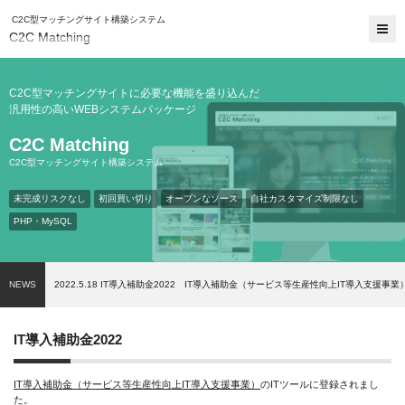
C2C型マッチングサイト構築システム
C2C Matching
C2C型マッチングサイトに必要な機能を盛り込んだ
汎用性の高いWEBシステムパッケージ
C2C Matching
C2C型マッチングサイト構築システム
未完成リスクなし
初回買い切り
オープンなソース
自社カスタマイズ制限なし
PHP・MySQL
NEWS
2022.5.18
IT導入補助金2022 IT導入補助金（サービス等生産性向上IT導入支援事
IT導入補助金2022
IT導入補助金（サービス等生産性向上IT導入支援事業）
のITツールに登録されまし
た。